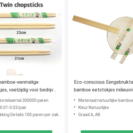
 bamboe-eenmalige
Eco-conscious Eengebruikt
jes, veelzijdig voor bedrijven
bamboe eetstokjes milieuvri
te evenementen
Individuele verpakte eetsto
bestelaantal:300000 paren
Materiaal:natuurlijke bambo
$0.01-0.03/pair
Kleur:Natuurlijke
tails:100 paren per zak, 30 zakken per karton, aanvaard uw verzoek.
Graad:A, AB