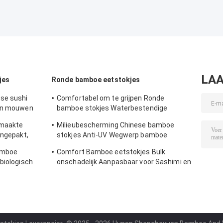
LAA
jes
Ronde bamboe eetstokjes
se sushi
Comfortabel om te grijpen Ronde
ren mouwen
bamboe stokjes Waterbestendige
natuurlijke bamboe stokjes
emaakte
Milieubescherming Chinese bamboe
ingepakt,
stokjes Anti-UV Wegwerp bamboe
stokjes
bamboe
Comfort Bamboe eetstokjes Bulk
biologisch
onschadelijk Aanpasbaar voor Sashimi en
baar
Sushi