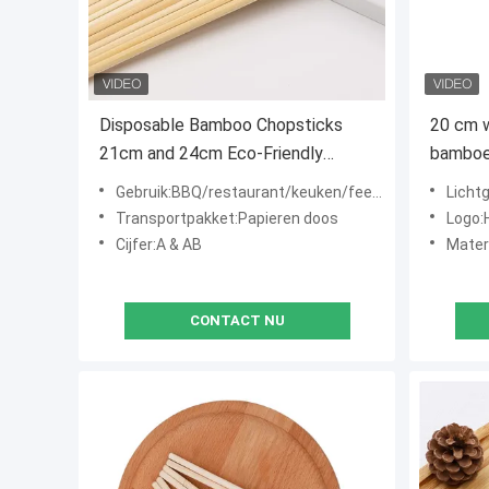
Disposable Bamboo Chopsticks
20 cm 
21cm and 24cm Eco-Friendly
bamboe 
Restaurant Grade Made from 100%
bambo
Gebruik:BBQ/restaurant/keuken/feestje/huishouden
Licht
Bamboo Dried Sterilized Polished
Transportpakket:Papieren doos
Logo:H
Cijfer:A & AB
Mater
CONTACT NU