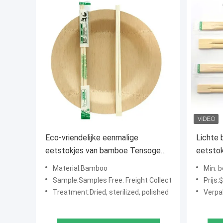
Eco-vriendelijke eenmalige
Lichte
eetstokjes van bamboe Tensoge
eetstok
Perfect voor de afstudeerfeest
en gro
Material:Bamboo
Min. 
Sample:Samples Free. Freight Collect
Prijs:
Treatment:Dried, sterilized, polished
Verpakking De