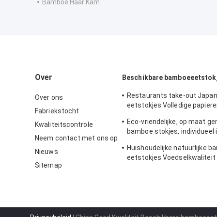
Bamboe Haar Kam
Over
Beschikbare bamboeeetstok
Restaurants take-out Japan
Over ons
eetstokjes Volledige papie
Fabriekstocht
ingepakt
Eco-vriendelijke, op maat g
Kwaliteitscontrole
bamboe stokjes, individueel 
Neem contact met ons op
temperatuurbestendig
Huishoudelijke natuurlijke 
Nieuws
eetstokjes Voedselkwaliteit 
Sitemap
afbreekbaar en composteer