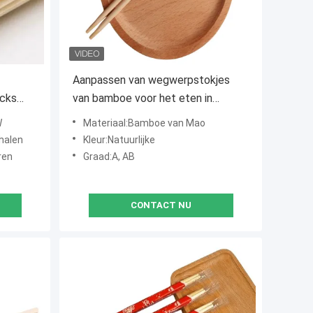
Aanpassen van wegwerpstokjes
icks
van bamboe voor het eten in
oso
restaurants en hotels
W
Materiaal:Bamboe van Mao
ty for
phalen
Kleur:Natuurlijke
ren
Graad:A, AB
CONTACT NU