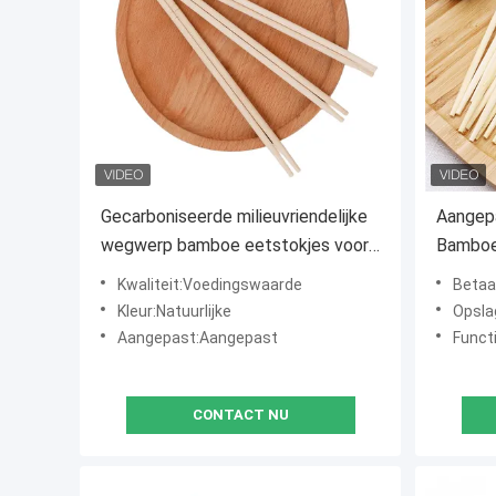
Gecarboniseerde milieuvriendelijke
Aangep
wegwerp bamboe eetstokjes voor
Bamboe
huishouden/restaurant/hotel
Dineren
Kwaliteit:Voedingswaarde
Betaa
Handig en milieuvriendelijk
Kleur:Natuurlijke
Opsla
Aangepast:Aangepast
Functie:G
CONTACT NU