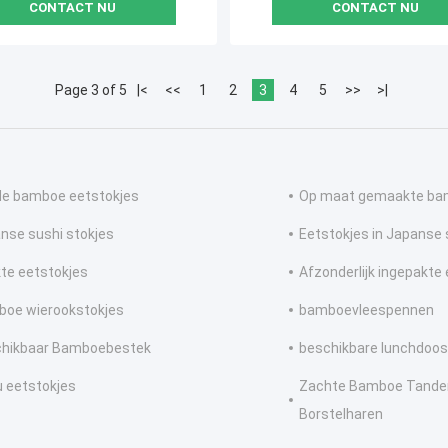
CONTACT NU
CONTACT NU
Page 3 of 5
|<
<<
1
2
3
4
5
>>
>|
e bamboe eetstokjes
Op maat gemaakte ba
nse sushi stokjes
Eetstokjes in Japanse s
te eetstokjes
Afzonderlijk ingepakte
oe wierookstokjes
bamboevleespennen
hikbaar Bamboebestek
beschikbare lunchdoos
u eetstokjes
Zachte Bamboe Tanden
Borstelharen