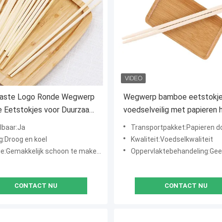
aste Logo Ronde Wegwerp
Wegwerp bamboe eetstokj
 Eetstokjes voor Duurzaam
voedselveilig met papieren 
lbaar:Ja
Transportpakket:Papieren doos/g
g:Droog en koel
Kwaliteit:Voedselkwaliteit
emakkelijk schoon te maken, gelast, hittebestendig
Oppervlaktebehandeling:Ge
CONTACT NU
CONTACT NU