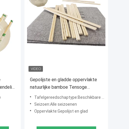
e
Gepolijste en gladde oppervlakte
endelijk
natuurlijke bamboe Tensoge
kjes
wegwerpstokjes met aangepast
e
Tafelgereedschaptype:Beschikbare eetstokjes
logo 210mm/240mm*4.8mm
Seizoen:Alle seizoenen
Oppervlakte:Gepolijst en glad