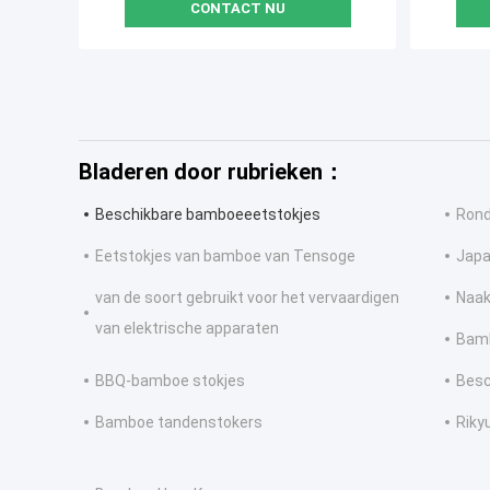
CONTACT NU
Bladeren door rubrieken：
Beschikbare bamboeeetstokjes
Rond
Eetstokjes van bamboe van Tensoge
Japa
van de soort gebruikt voor het vervaardigen
Naak
van elektrische apparaten
Bamb
BBQ-bamboe stokjes
Besc
Bamboe tandenstokers
Riky