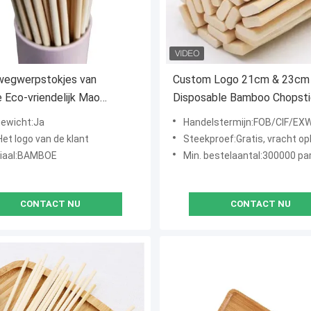
wegwerpstokjes van
Custom Logo 21cm & 23cm
Eco-vriendelijk Mao
Disposable Bamboo Chopst
e
Made from 100% Natural M
gewicht:Ja
Handelstermijn:FOB/CIF/EX
Bamboo with A+ Grade Quali
et logo van de klant
Steekproef:Gratis, vracht o
Restaurants and Hotels
iaal:BAMBOE
Min. bestelaantal:300000 pa
CONTACT NU
CONTACT NU