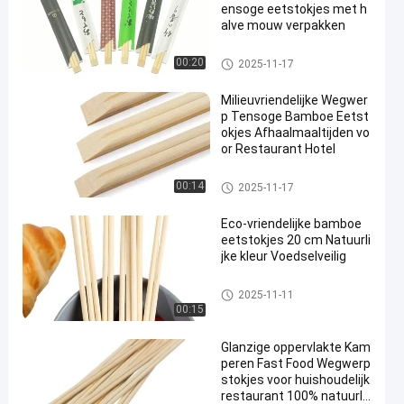
ensoge eetstokjes met h
alve mouw verpakken
Beschikbare bamboeeetstokje
00:20
2025-11-17
s
Milieuvriendelijke Wegwer
p Tensoge Bamboe Eetst
okjes Afhaalmaaltijden vo
or Restaurant Hotel
Eetstokjes van bamboe van Te
00:14
2025-11-17
nsoge
Eco-vriendelijke bamboe
eetstokjes 20 cm Natuurli
jke kleur Voedselveilig
Ronde bamboe eetstokjes
2025-11-11
00:15
Glanzige oppervlakte Kam
peren Fast Food Wegwerp
stokjes voor huishoudelijk
restaurant 100% natuurlij