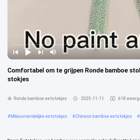
Comfortabel om te grijpen Ronde bamboe sto
stokjes
Ronde bamboe eetstokjes
2025-11-11
618 weerg
#
Milieuvriendelijke eetstokjes
#
Chinese bamboe eetstokjes
#