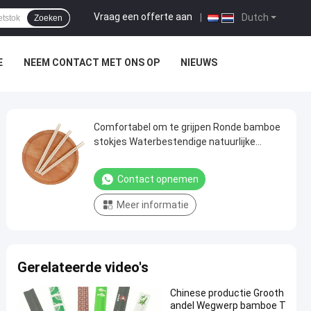
Vraag een offerte aan
|
Dutch
Zoeken
E
NEEM CONTACT MET ONS OP
NIEUWS
Comfortabel om te grijpen Ronde bamboe
stokjes Waterbestendige natuurlijke
bamboe stokjes
Contact opnemen
Meer informatie
Gerelateerde video's
Chinese productie Grooth
andel Wegwerp bamboe T