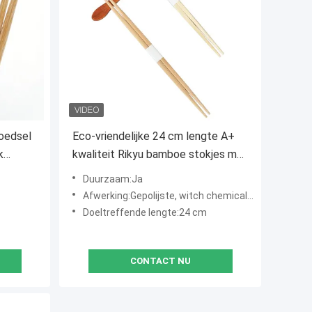
oedsel
Eco-vriendelijke 24 cm lengte A+
k
kwaliteit Rikyu bamboe stokjes met
aangepast logo
Duurzaam:Ja
Afwerking:Gepolijste, witch chemicaliën
Doeltreffende lengte:24 cm
CONTACT NU