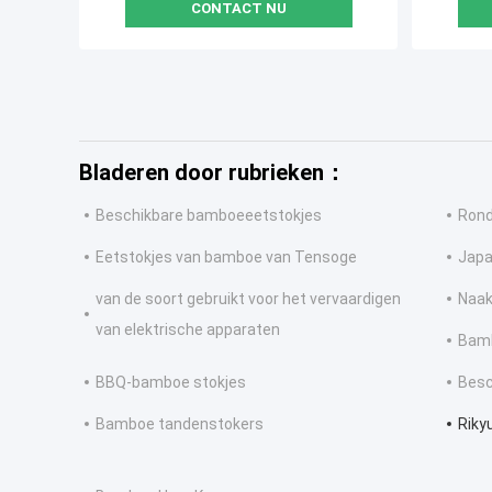
CONTACT NU
Bladeren door rubrieken：
Beschikbare bamboeeetstokjes
Rond
Eetstokjes van bamboe van Tensoge
Japa
van de soort gebruikt voor het vervaardigen
Naak
van elektrische apparaten
Bamb
BBQ-bamboe stokjes
Besc
Bamboe tandenstokers
Riky