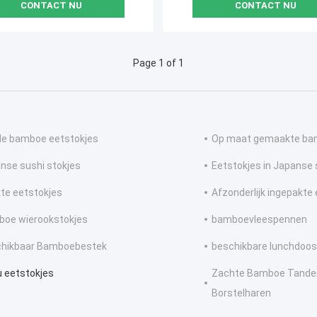
CONTACT NU
CONTACT NU
Page 1 of 1
e bamboe eetstokjes
Op maat gemaakte ba
nse sushi stokjes
Eetstokjes in Japanse s
te eetstokjes
Afzonderlijk ingepakte
oe wierookstokjes
bamboevleespennen
hikbaar Bamboebestek
beschikbare lunchdoos
u eetstokjes
Zachte Bamboe Tanden
Borstelharen