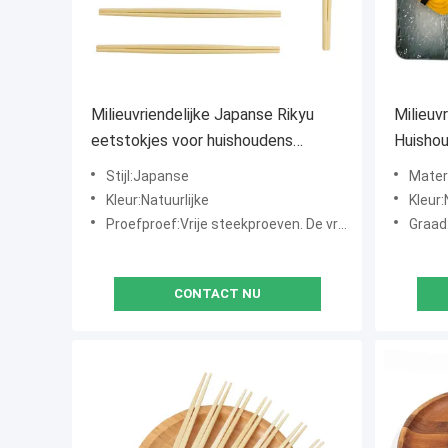
Milieuvriendelijke Japanse Rikyu
Milieuv
eetstokjes voor huishoudens
Huishou
Restaurant Persoonlijk logo Op
bamboe
Stijl:Japanse
Mater
maat gemaakte verpakking
Kleur:Natuurlijke
Kleur:
Proefproef:Vrije steekproeven. De vracht verzamelt
Graad
CONTACT NU