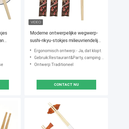
kjes
Moderne ontwerpelijke wegwerp-
an
sushi-rikyu-stokjes milieuvriendelijk
met persoonlijk logo en
Ergonomisch ontwerp:- Ja, dat klopt.
designverpakking
Gebruik:Restaurant&Party, camping of hotel
se
Ontwerp:Traditioneel
CONTACT NU