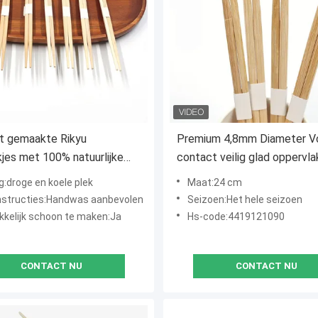
t gemaakte Rikyu
Premium 4,8mm Diameter V
jes met 100% natuurlijke
contact veilig glad oppervla
mboe voedsel veilig en
Bamboe hapstokjes Rikyu
g:droge en koele plek
Maat:24 cm
misch ontwerp
hapstokjes
nstructies:Handwas aanbevolen
Seizoen:Het hele seizoen
kelijk schoon te maken:Ja
Hs-code:4419121090
CONTACT NU
CONTACT NU