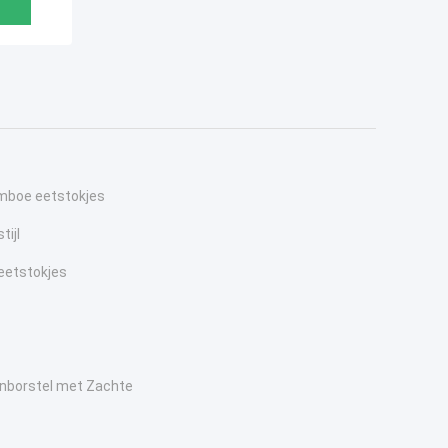
mboe eetstokjes
tijl
 eetstokjes
borstel met Zachte