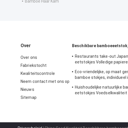
Bamboe Haar Kam
Over
Beschikbare bamboeeetstok
Restaurants take-out Japan
Over ons
eetstokjes Volledige papie
Fabriekstocht
ingepakt
Eco-vriendelijke, op maat g
Kwaliteitscontrole
bamboe stokjes, individueel 
Neem contact met ons op
temperatuurbestendig
Huishoudelijke natuurlijke 
Nieuws
eetstokjes Voedselkwaliteit 
Sitemap
afbreekbaar en composteer