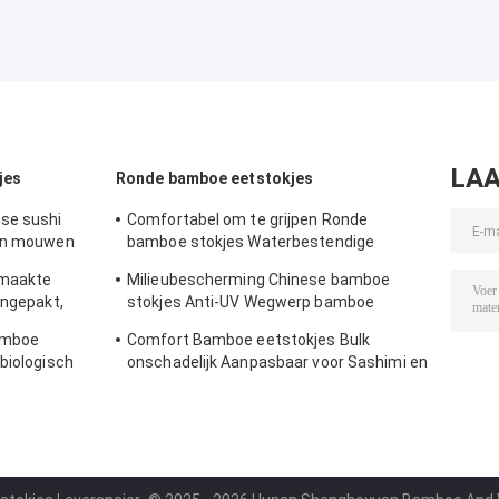
LAA
jes
Ronde bamboe eetstokjes
se sushi
Comfortabel om te grijpen Ronde
ren mouwen
bamboe stokjes Waterbestendige
natuurlijke bamboe stokjes
emaakte
Milieubescherming Chinese bamboe
ingepakt,
stokjes Anti-UV Wegwerp bamboe
stokjes
bamboe
Comfort Bamboe eetstokjes Bulk
biologisch
onschadelijk Aanpasbaar voor Sashimi en
baar
Sushi