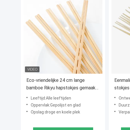
Eco-vriendelijke 24 cm lange
Eenmali
bamboe Rikyu hapstokjes gemaakt
stokjes 
van 100% natuurlijke Moso bamboe
BBQ-ge
Leeftijd:Alle leeftijden
Ontwe
met A+ kwaliteit voor restaurants
Oppervlak:Gepolijst en glad
Duurz
en thuisgebruik
Opslag:droge en koele plek
Verpa