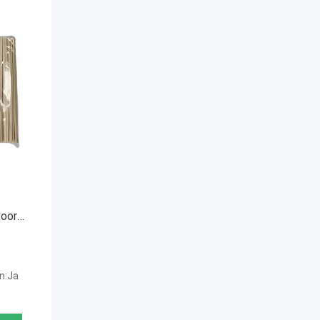
oor
ing
.
n:Ja