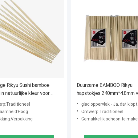
ge Rikyu Sushi bamboe
Duurzame BAMBOO Rikyu
in natuurlijke kleur voor
hapstokjes 240mm*4.8mm v
legenheden
een authentieke sushi-ervar
rp:Traditioneel
glad oppervlak:- Ja, dat klopt
aamheid:Hoog
Ontwerp:Traditioneel
kking:Verpakking
Gemakkelijk schoon te make