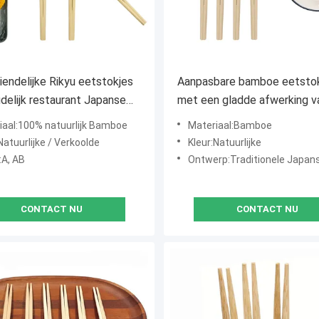
riendelijke Rikyu eetstokjes
Aanpasbare bamboe eetsto
delijk restaurant Japanse
met een gladde afwerking v
 eetstokjes
natuurlijke kleur
iaal:100% natuurlijk Bamboe
Materiaal:Bamboe
Natuurlijke / Verkoolde
Kleur:Natuurlijke
:A, AB
Ontwerp:Traditionele Japan
CONTACT NU
CONTACT NU