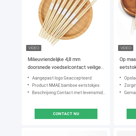
Milieuvriendelijke 4,8 mm
Op maa
doorsnede voedselcontact veilige
eetstok
biologisch afbreekbare Rikyu
Moso ba
Aangepast logo:Geaccepteerd
Opsla
hapstokjes Japanse stijl
ergono
Product NMAE:bamboe eetstokjes
Zorgi
tweepuntige hapstokjes
Beschrijving:Contact met levensmiddelenbrandkast
Gemak
CONTACT NU