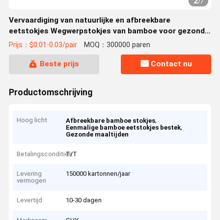
2
/
7
Vervaardiging van natuurlijke en afbreekbare
eetstokjes Wegwerpstokjes van bamboe voor gezond
eten 170 mm bestekset
Prijs：$0.01-0.03/pair
MOQ：300000 paren
Beste prijs
Contact nu
Productomschrijving
Hoog licht
,
Afbreekbare bamboe stokjes
,
Eenmalige bamboe eetstokjes bestek
Gezonde maaltijden
Betalingscondities
T/T
Levering
150000 kartonnen/jaar
vermogen
Levertijd
10-30 dagen