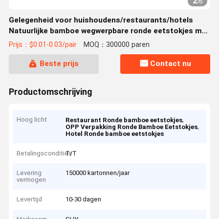
2
/
6
Gelegenheid voor huishoudens/restaurants/hotels
Natuurlijke bamboe wegwerpbare ronde eetstokjes met
OPP-pakket
Prijs：$0.01-0.03/pair
MOQ：300000 paren
Beste prijs
Contact nu
Productomschrijving
Hoog licht
,
Restaurant Ronde bamboe eetstokjes
,
OPP Verpakking Ronde Bamboe Eetstokjes
Hotel Ronde bamboe eetstokjes
Betalingscondities
T/T
Levering
150000 kartonnen/jaar
vermogen
Levertijd
10-30 dagen