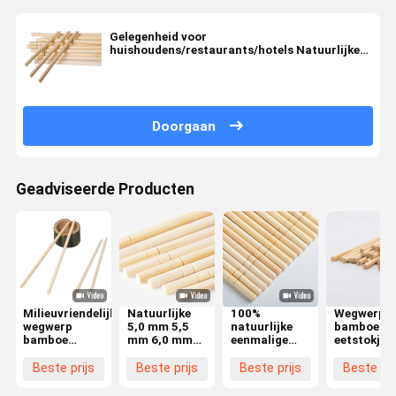
Gelegenheid voor
huishoudens/restaurants/hotels Natuurlijke
bamboe wegwerpbare ronde eetstokjes met
OPP-pakket
Doorgaan
Geadviseerde Producten
Milieuvriendelijke
Natuurlijke
100%
Wegwerp
wegwerp
5,0 mm 5,5
natuurlijke
bamboe
bamboe
mm 6,0 mm
eenmalige
eetstokjes
eetstokjes
ronde
bamboe
groothand
Moderne
wegwerp
hapjes
Milieuvrien
Beste prijs
Beste prijs
Beste prijs
Beste pri
ronde vorm
bamboe
Groothandel
Modern
Duurzaam en
eetstokjes
Restaurant
Ronde vor