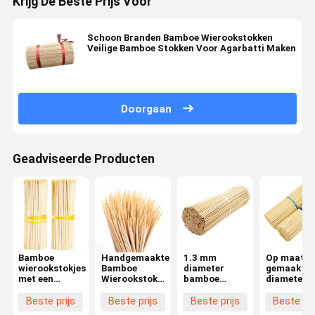
Krijg De Beste Prijs Voor
Schoon Branden Bamboe Wierookstokken
Veilige Bamboe Stokken Voor Agarbatti Maken
Doorgaan
Geadviseerde Producten
Bamboe
Handgemaakte
1.3 mm
Op maat
wierookstokjes
Bamboe
diameter
gemaakte
met een
Wierookstokjes
bamboe
diameter
lengte van 20
-
wierookstokjes
lange
cm voor het
Milieuvriendelijk
met
brandende
Beste prijs
Beste prijs
Beste prijs
Beste pri
maken van
AAA Kwaliteit
aangepast
milieuvrien