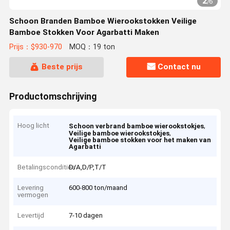
2
/
6
Schoon Branden Bamboe Wierookstokken Veilige
Bamboe Stokken Voor Agarbatti Maken
Prijs：$930-970
MOQ：19 ton
Beste prijs
Contact nu
Productomschrijving
Hoog licht
,
Schoon verbrand bamboe wierookstokjes
,
Veilige bamboe wierookstokjes
Veilige bamboe stokken voor het maken van
Agarbatti
Betalingscondities
D/A,D/P,T/T
Levering
600-800 ton/maand
vermogen
Levertijd
7-10 dagen