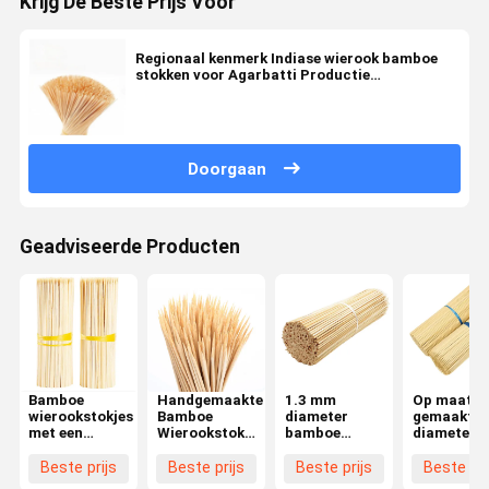
Krijg De Beste Prijs Voor
Regionaal kenmerk Indiase wierook bamboe
stokken voor Agarbatti Productie
rechtstreeks van fabrikanten
Doorgaan
Geadviseerde Producten
Bamboe
Handgemaakte
1.3 mm
Op maat
wierookstokjes
Bamboe
diameter
gemaakte
met een
Wierookstokjes
bamboe
diameter
lengte van 20
-
wierookstokjes
lange
cm voor het
Milieuvriendelijk
met
brandende
Beste prijs
Beste prijs
Beste prijs
Beste pri
maken van
AAA Kwaliteit
aangepast
milieuvrien