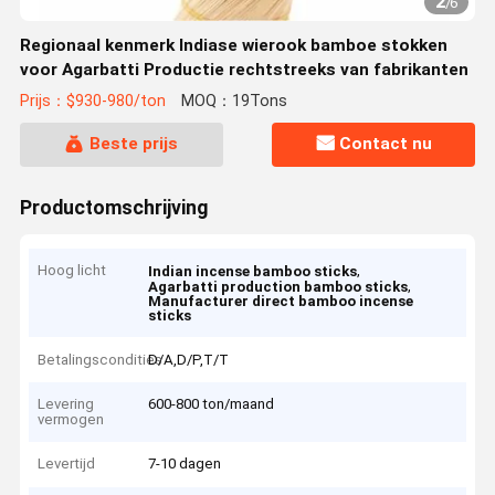
2
/
6
Regionaal kenmerk Indiase wierook bamboe stokken
voor Agarbatti Productie rechtstreeks van fabrikanten
Prijs：$930-980/ton
MOQ：19Tons
Beste prijs
Contact nu
Productomschrijving
Hoog licht
,
Indian incense bamboo sticks
,
Agarbatti production bamboo sticks
Manufacturer direct bamboo incense
sticks
Betalingscondities
D/A,D/P,T/T
Levering
600-800 ton/maand
vermogen
Levertijd
7-10 dagen