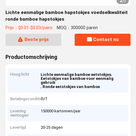
2
/
5
Lichte eenmalige bamboe hapstokjes voedselkwaliteit
ronde bamboe hapstokjes
Prijs：$0.01-$0.03/pairs
MOQ：300000 paren
Beste prijs
Contact nu
Productomschrijving
Hoog licht
,
Lichte eenmalige bamboe eetstokjes
Eetstokjes van bamboe voor eenmalig
gebruik
,
Ronde eetstokjes van bamboe
Betalingscondities
T/T
Levering
150000 kartonnen/jaar
vermogen
Levertijd
20-25 dagen