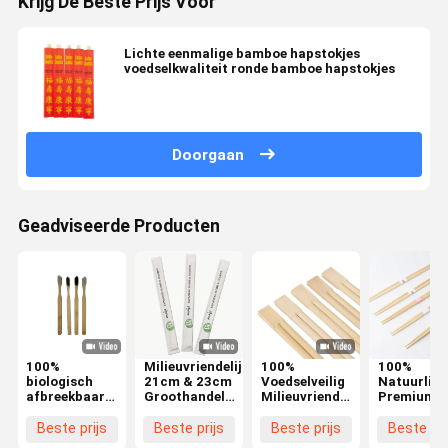
Krijg De Beste Prijs Voor
Lichte eenmalige bamboe hapstokjes
voedselkwaliteit ronde bamboe hapstokjes
Doorgaan
Geadviseerde Producten
100%
Milieuvriendelijke
100%
100%
biologisch
21cm & 23cm
Voedselveilig
Natuurlijk
afbreekbaar
Groothandel
Milieuvriendelijke
Premium
Eco Friendly
Bamboe
Sushi Bamboe
Japanse
Custom logo
Houten
Eetstokjes
Traditione
Beste prijs
Beste prijs
Beste prijs
Beste pri
Natuurlijke
Eetstokjes Op
Take Away
Wegwerp