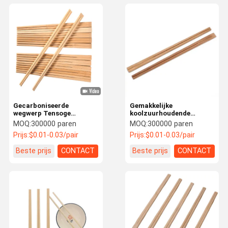
Gecarboniseerde
Gemakkelijke
wegwerp Tensoge
koolzuurhoudende
bamboe eetstokjes voor
eetstokjes
MOQ:
300000 paren
MOQ:
300000 paren
huishoudelijk/restaurant/hotel,
Wegwerpbamboes
Prijs:
$0.01-0.03/pair
Prijs:
$0.01-0.03/pair
logo en verpakking op
eetstokjes voor hotels
maat
Beste prijs
CONTACT
Beste prijs
CONTACT