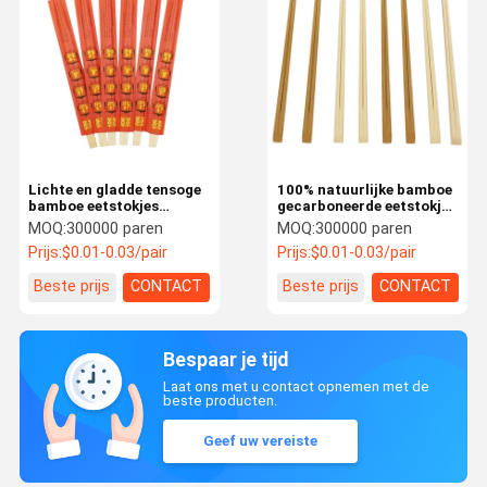
Lichte en gladde tensoge
100% natuurlijke bamboe
bamboe eetstokjes
gecarboneerde eetstokjes
Natuurlijke antibacteriële
biologisch afbreekbare
MOQ:
300000 paren
MOQ:
300000 paren
hoge hardheid
Tensoge bamboe
Prijs:
$0.01-0.03/pair
Prijs:
$0.01-0.03/pair
eetstokjes
Beste prijs
CONTACT
Beste prijs
CONTACT
Bespaar je tijd
Laat ons met u contact opnemen met de
beste producten.
Geef uw vereiste