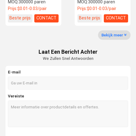
gladde afwerking voor
bamboe eetstokjes
MOQ:
300000 paren
MOQ:
300000 paren
eten en koken
Hygiëne en veiligheid
Prijs:
$0.01-0.03/pair
Prijs:
$0.01-0.03/pair
Beste prijs
CONTACT
Beste prijs
CONTACT
Kwaliteitsco
Neem
Nieuws
Gevallen
Ntrole
Contact Met
Ons Op
Bekijk meer
Beschikbare bamboeeetstokjes
Laat Een Bericht Achter
We Zullen Snel Antwoorden
Ronde bamboe eetstokjes
E-mail
Op maat gemaakte bamboe eetstokjes
Eetstokjes van bamboe van Tensoge
Vereiste
Japanse sushi stokjes
Eetstokjes in Japanse stijl
van de soort gebruikt voor het vervaardigen van elektrische apparaten