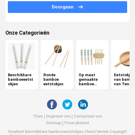
Naakte eetstokjes
Doorgaan
Afzonderlijk ingepakte eetstokjes
Bamboe wierookstokjes
Onze Categorieën
bamboevleespennen
BBQ-bamboe stokjes
Beschikbaar Bamboebestek
Beschikbare
Ronde
Op maat
Eetstokjes
beschikbare lunchdoos
bamboeeetst
bamboe
gemaakte
van bambo
okjes
eetstokjes
bamboe
van Tenso
eetstokjes
Bamboe tandenstokers
Rikyu eetstokjes
Zachte Bamboe Tandenborstel met Zachte Borstelharen
Thuis
Ongeveer ons
Contacteer ons
Sitemap
Privacybeleid
Bamboe Haar Kam
Kwaliteit
Beschikbare bamboeeetstokjes
China Fabriek.Copyright