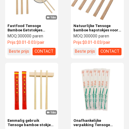
Fastfood Tensoge
Natuurlijke Tensoge
Bamboe Eetstokjes
bamboe hapstokjes voor
Eetstokjes Veelzijdige
sushi cadeautjes
MOQ:
300000 paren
MOQ:
300000 paren
Chinese eetstokjes
Gelegenheid
Prijs:
$0.01-0.03/pair
Prijs:
$0.01-0.03/pair
210mm*4.8mm
Beste prijs
CONTACT
Beste prijs
CONTACT
Huis
Producten
Over Ons
Fabriekstoch
T
Eenmalig gebruik
Onafhankelijke
Tensoge bamboe stokjes
verpakking Tensoge