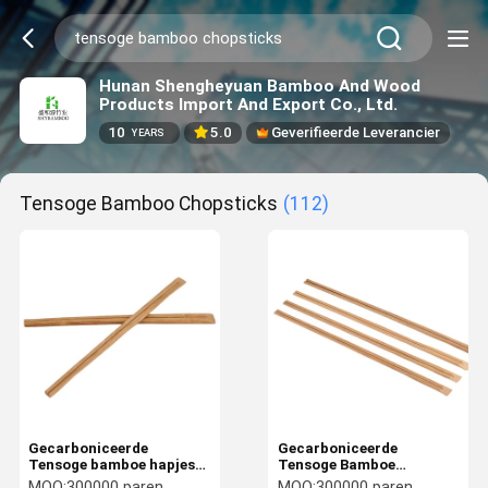
Hunan Shengheyuan Bamboo And Wood
Products Import And Export Co., Ltd.
10
5.0
Geverifieerde Leverancier
YEARS
Tensoge Bamboo Chopsticks
(112)
Gecarboniceerde
Gecarboniceerde
Tensoge bamboe hapjes
Tensoge Bamboe
Eco-vriendelijke wegwerp
Chopsticks voor Modern
MOQ:
300000 paren
MOQ:
300000 paren