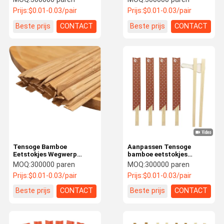
bamboe hapjes
Design
Prijs:
$0.01-0.03/pair
Prijs:
$0.01-0.03/pair
Huishouden/Restaurant/Hote
Gelegenheid Voor
Beste prijs
CONTACT
Beste prijs
CONTACT
Huishouden/Restaurant/Hote
Tensoge Bamboe
Aanpassen Tensoge
Eetstokjes Wegwerp
bamboe eetstokjes
Natuurlijke kleur Mao
lichtgewicht, niet giftig
MOQ:
300000 paren
MOQ:
300000 paren
Bamboe Wegwerp
en AB-klasse
Prijs:
$0.01-0.03/pair
Prijs:
$0.01-0.03/pair
Eetstokjes Bulk
Beste prijs
CONTACT
Beste prijs
CONTACT